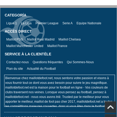
CATEGORÍA
Ligue 1
La Liga
Premier League
Serie A
Equipe Nationale
ACCÈS DIRECT
Maillot PSG
Maillot Real Madrid
Maillot Chelsea
Maillot Manchester United
Maillot France
SERVICE À LA CLIENTÈLE
Contactez-nous
Questions fréquentes
Qui Sommes-Nous
Plan du site
Actualité du Football
Bienvenue chez maillotdefoot.net, nous sentons votre passion et visons à
vous fournir tout ce dont vous avez besoin pour suivre le jeu magnifique.
maillotdefoot.net est la maison pour le football en ligne - Vos couleurs de
clubs traversent nos veines. Lorsque vous pensez au football, pensez à
maillotdefoot.net - nous vous avons trié. Trusted par le meilleur pour vous
apporter le meilleur, maillot de foot pas cher 2017, maillotdefoot.net a toutes
les compétitions majeures couvertes, donc si vous êtes dans le football, qu'il
s'agisse de la Coupe du Monde de la FIFA, du Championnat d'Europe de
l'UEFA, de l'UEFA Champions League, de la Premier League ou de la Coupe