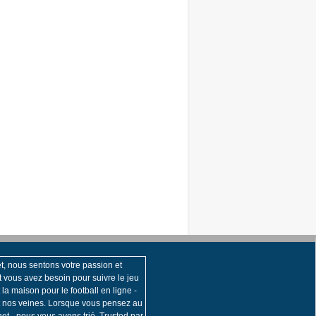
t, nous sentons votre passion et
t vous avez besoin pour suivre le jeu
 la maison pour le football en ligne -
t nos veines. Lorsque vous pensez au