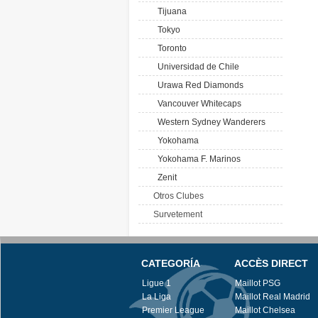
Tijuana
Tokyo
Toronto
Universidad de Chile
Urawa Red Diamonds
Vancouver Whitecaps
Western Sydney Wanderers
Yokohama
Yokohama F. Marinos
Zenit
Otros Clubes
Survetement
CATEGORÍA
ACCÈS DIRECT
Ligue 1
Maillot PSG
La Liga
Maillot Real Madrid
Premier League
Maillot Chelsea