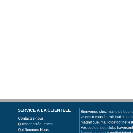
SERVICE À LA CLIENTÈLE
Bienvenue chez maillotdefoot.ne
visons à vous fournir tout ce don
Contactez-nous
magnifique. maillotdefoot.net est
Questions fréquentes
Vos couleurs de clubs traversen
Qui Sommes-Nous