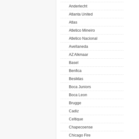
Anderlecht
Atlanta United
Atlas
Atletico Mineiro
Atletico Nacional
Avellaneda
AZ Alkmaar
Basel
Benfica
Besiktas
Boca Juniors
Boca Leon
Brugge
Cadiz
Celtique
Chapecoense
Chicago Fire