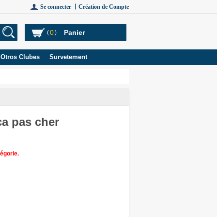
Se connecter 丨
Création de Compte
0
Panier
(
)
Otros Clubes
Survetement
ca pas cher
égorie.