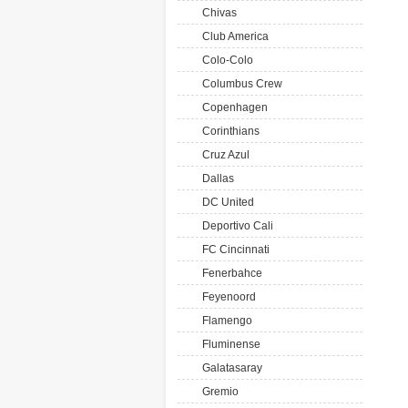
Chivas
Club America
Colo-Colo
Columbus Crew
Copenhagen
Corinthians
Cruz Azul
Dallas
DC United
Deportivo Cali
FC Cincinnati
Fenerbahce
Feyenoord
Flamengo
Fluminense
Galatasaray
Gremio