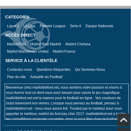
CATEGORÍA
Ligue 1
La Liga
Premier League
Serie A
Equipe Nationale
ACCÈS DIRECT
Maillot PSG
Maillot Real Madrid
Maillot Chelsea
Maillot Manchester United
Maillot France
SERVICE À LA CLIENTÈLE
Contactez-nous
Questions fréquentes
Qui Sommes-Nous
Plan du site
Actualité du Football
Bienvenue chez maillotdefoot.net, nous sentons votre passion et visons à
vous fournir tout ce dont vous avez besoin pour suivre le jeu magnifique.
maillotdefoot.net est la maison pour le football en ligne - Vos couleurs de
clubs traversent nos veines. Lorsque vous pensez au football, pensez à
maillotdefoot.net - nous vous avons trié. Trusted par le meilleur pour vous
apporter le meilleur, maillot de foot pas cher 2017, maillotdefoot.net a toutes
les compétitions majeures couvertes, donc si vous êtes dans le football, qu'il
s'agisse de la Coupe du Monde de la FIFA, du Championnat d'Europe de
l'UEFA, de l'UEFA Champions League, de la Premier League ou de la Coupe