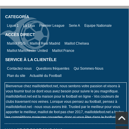
CATEGORÍA
Ligue 1
La Liga
Premier League
Serie A
Equipe Nationale
ACCÈS DIRECT
Maillot PSG
Maillot Real Madrid
Maillot Chelsea
Maillot Manchester United
Maillot France
SERVICE À LA CLIENTÈLE
Contactez-nous
Questions fréquentes
Qui Sommes-Nous
Plan du site
Actualité du Football
Bienvenue chez maillotdefoot.net, nous sentons votre passion et visons à
vous fournir tout ce dont vous avez besoin pour suivre le jeu magnifique.
maillotdefoot.net est la maison pour le football en ligne - Vos couleurs de
clubs traversent nos veines. Lorsque vous pensez au football, pensez à
maillotdefoot.net - nous vous avons trié. Trusted par le meilleur pour vous
apporter le meilleur, maillot de foot pas cher 2017, maillotdefoot.net a toutes
les compétitions majeures couvertes, donc si vous êtes dans le football, qu'il
s'agisse de la Coupe du Monde de la FIFA, du Championnat d'Europe de
l'UEFA, de l'UEFA Champions League, de la Premier League ou de la Coupe