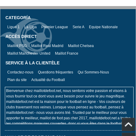
CATEGORÍA
Ligue 1
La Liga
Premier League
Serie A
Equipe Nationale
ACCÈS DIRECT
Maillot PSG
Maillot Real Madrid
Maillot Chelsea
Maillot Manchester United
Maillot France
SERVICE À LA CLIENTÈLE
Contactez-nous
Questions fréquentes
Qui Sommes-Nous
Plan du site
Actualité du Football
Bienvenue chez maillotdefoot.net, nous sentons votre passion et visons à
vous fournir tout ce dont vous avez besoin pour suivre le jeu magnifique.
maillotdefoot.net est la maison pour le football en ligne - Vos couleurs de
clubs traversent nos veines. Lorsque vous pensez au football, pensez à
maillotdefoot.net - nous vous avons trié. Trusted par le meilleur pour vous
apporter le meilleur, maillot de foot pas cher 2017, maillotdefoot.net a toutes
les compétitions majeures couvertes, donc si vous êtes dans le football, qu'il
s'agisse de la Coupe du Monde de la FIFA, du Championnat d'Europe de
l'UEFA, de l'UEFA Champions League, de la Premier League ou de la Coupe