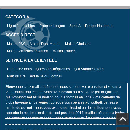
CATEGORÍA
Ligue 1
La Liga
Premier League
Serie A
Equipe Nationale
ACCÈS DIRECT
Maillot PSG
Maillot Real Madrid
Maillot Chelsea
Maillot Manchester United
Maillot France
SERVICE À LA CLIENTÈLE
Contactez-nous
Questions fréquentes
Qui Sommes-Nous
Plan du site
Actualité du Football
Bienvenue chez maillotdefoot.net, nous sentons votre passion et visons à
vous fournir tout ce dont vous avez besoin pour suivre le jeu magnifique.
maillotdefoot.net est la maison pour le football en ligne - Vos couleurs de
clubs traversent nos veines. Lorsque vous pensez au football, pensez à
maillotdefoot.net - nous vous avons trié. Trusted par le meilleur pour vous
apporter le meilleur, maillot de foot pas cher 2017, maillotdefoot.net a toutes
les compétitions majeures couvertes, donc si vous êtes dans le football, qu'il
s'agisse de la Coupe du Monde de la FIFA, du Championnat d'Europe de
l'UEFA, de l'UEFA Champions League, de la Premier League ou de la Coupe