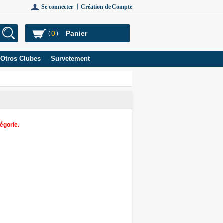
Se connecter 丨
Création de Compte
0
Panier
(
)
Otros Clubes
Survetement
égorie.