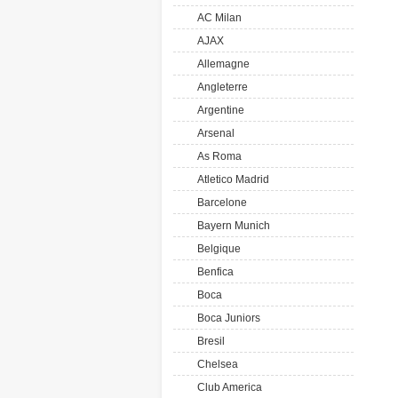
AC Milan
AJAX
Allemagne
Angleterre
Argentine
Arsenal
As Roma
Atletico Madrid
Barcelone
Bayern Munich
Belgique
Benfica
Boca
Boca Juniors
Bresil
Chelsea
Club America