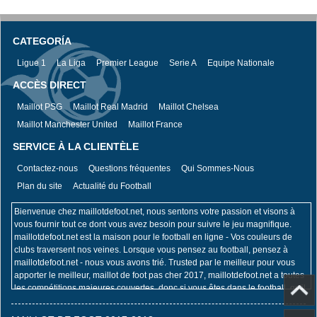
CATEGORÍA
Ligue 1
La Liga
Premier League
Serie A
Equipe Nationale
ACCÈS DIRECT
Maillot PSG
Maillot Real Madrid
Maillot Chelsea
Maillot Manchester United
Maillot France
SERVICE À LA CLIENTÈLE
Contactez-nous
Questions fréquentes
Qui Sommes-Nous
Plan du site
Actualité du Football
Bienvenue chez maillotdefoot.net, nous sentons votre passion et visons à
vous fournir tout ce dont vous avez besoin pour suivre le jeu magnifique.
maillotdefoot.net est la maison pour le football en ligne - Vos couleurs de
clubs traversent nos veines. Lorsque vous pensez au football, pensez à
maillotdefoot.net - nous vous avons trié. Trusted par le meilleur pour vous
apporter le meilleur, maillot de foot pas cher 2017, maillotdefoot.net a toutes
les compétitions majeures couvertes, donc si vous êtes dans le football, qu'il
s'agisse de la Coupe du Monde de la FIFA, du Championnat d'Europe de
l'UEFA, de l'UEFA Champions League, de la Premier League ou de la Coupe