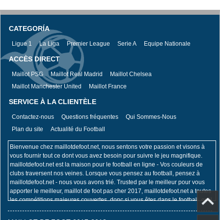
CATEGORÍA
Ligue 1
La Liga
Premier League
Serie A
Equipe Nationale
ACCÈS DIRECT
Maillot PSG
Maillot Real Madrid
Maillot Chelsea
Maillot Manchester United
Maillot France
SERVICE À LA CLIENTÈLE
Contactez-nous
Questions fréquentes
Qui Sommes-Nous
Plan du site
Actualité du Football
Bienvenue chez maillotdefoot.net, nous sentons votre passion et visons à
vous fournir tout ce dont vous avez besoin pour suivre le jeu magnifique.
maillotdefoot.net est la maison pour le football en ligne - Vos couleurs de
clubs traversent nos veines. Lorsque vous pensez au football, pensez à
maillotdefoot.net - nous vous avons trié. Trusted par le meilleur pour vous
apporter le meilleur, maillot de foot pas cher 2017, maillotdefoot.net a toutes
les compétitions majeures couvertes, donc si vous êtes dans le football, qu'il
s'agisse de la Coupe du Monde de la FIFA, du Championnat d'Europe de
l'UEFA, de l'UEFA Champions League, de la Premier League ou de la Coupe