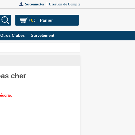
Se connecter 丨
Création de Compte
0
Panier
(
)
Otros Clubes
Survetement
pas cher
égorie.