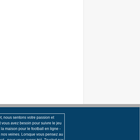
t, nous sentons votre passion et
t vous avez besoin pour suivre le jeu
 la maison pour le football en ligne -
t nos veines. Lorsque vous pensez au