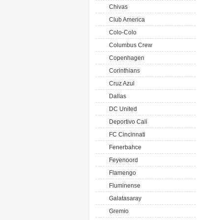
Chivas
Club America
Colo-Colo
Columbus Crew
Copenhagen
Corinthians
Cruz Azul
Dallas
DC United
Deportivo Cali
FC Cincinnati
Fenerbahce
Feyenoord
Flamengo
Fluminense
Galatasaray
Gremio