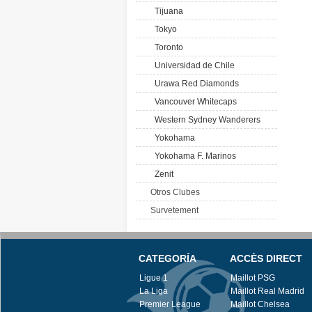
Tijuana
Tokyo
Toronto
Universidad de Chile
Urawa Red Diamonds
Vancouver Whitecaps
Western Sydney Wanderers
Yokohama
Yokohama F. Marinos
Zenit
Otros Clubes
Survetement
CATEGORÍA
ACCÈS DIRECT
Ligue 1
Maillot PSG
La Liga
Maillot Real Madrid
Premier League
Maillot Chelsea