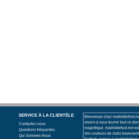
SERVICE À LA CLIENTÈLE
Bienvenue chez maillotdefoot.ne
visons à vous fournir tout ce don
Contactez-nous
magnifique. maillotdefoot.net est
Questions fréquentes
Vos couleurs de clubs traversen
Qui Sommes-Nous