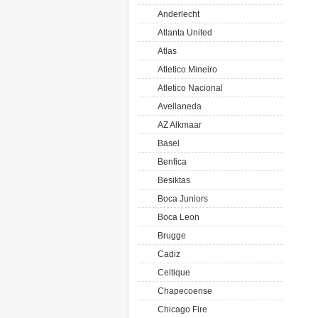
Anderlecht
Atlanta United
Atlas
Atletico Mineiro
Atletico Nacional
Avellaneda
AZ Alkmaar
Basel
Benfica
Besiktas
Boca Juniors
Boca Leon
Brugge
Cadiz
Celtique
Chapecoense
Chicago Fire