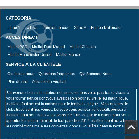
CATEGORÍA
Ligue 1
La Liga
Premier League
Serie A
Equipe Nationale
ACCÈS DIRECT
Maillot PSG
Maillot Real Madrid
Maillot Chelsea
Maillot Manchester United
Maillot France
SERVICE À LA CLIENTÈLE
Contactez-nous
Questions fréquentes
Qui Sommes-Nous
Plan du site
Actualité du Football
Bienvenue chez maillotdefoot.net, nous sentons votre passion et visons à
vous fournir tout ce dont vous avez besoin pour suivre le jeu magnifique.
maillotdefoot.net est la maison pour le football en ligne - Vos couleurs de
clubs traversent nos veines. Lorsque vous pensez au football, pensez à
maillotdefoot.net - nous vous avons trié. Trusted par le meilleur pour vous
apporter le meilleur, maillot de foot pas cher 2017, maillotdefoot.net a toutes
les compétitions majeures couvertes, donc si vous êtes dans le football, qu'il
s'agisse de la Coupe du Monde de la FIFA, du Championnat d'Europe de
l'UEFA, de l'UEFA Champions League, de la Premier League ou de la Coupe