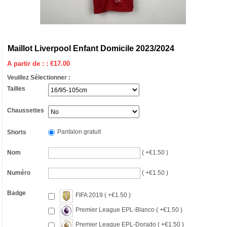
Maillot Liverpool Enfant Domicile 2023/2024
A partir de : :
€
17.00
Veuillez Sélectionner :
Tailles
Chaussettes
Pantalon gratuit
Shorts
Nom
( +€1.50 )
Numéro
( +€1.50 )
Badge
FIFA 2019 ( +€1.50 )
Premier League EPL-Blanco ( +€1.50 )
Premier League EPL-Dorado ( +€1.50 )