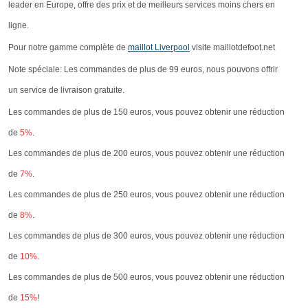
leader en Europe, offre des prix et de meilleurs services moins chers en
ligne.
Pour notre gamme complète de
maillot Liverpool
visite maillotdefoot.net
Note spéciale: Les commandes de plus de 99 euros, nous pouvons offrir
un service de livraison gratuite.
Les commandes de plus de 150 euros, vous pouvez obtenir une réduction
de
5%
.
Les commandes de plus de 200 euros, vous pouvez obtenir une réduction
de
7%
.
Les commandes de plus de 250 euros, vous pouvez obtenir une réduction
de
8%
.
Les commandes de plus de 300 euros, vous pouvez obtenir une réduction
de
10%
.
Les commandes de plus de 500 euros, vous pouvez obtenir une réduction
de
15%
!