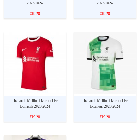
2023/2024
2023/2024
€19.20
€19.20
Thailande Maillot Liverpool Fc
Thailande Maillot Liverpool Fc
Domicile 2023/2024
Exterieur 2023/2024
€19.20
€19.20