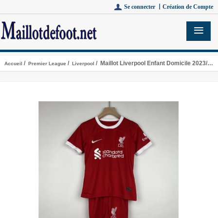
Se connecter 丨
Création de Compte
/
/
/ Maillot Liverpool Enfant Domicile 2023/2024
Accueil
Premier League
Liverpool