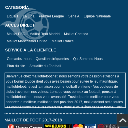
CATEGORÍA
Ligue 1
La Liga
Premier League
Serie A
Equipe Nationale
ACCÈS DIRECT
Maillot PSG
Maillot Real Madrid
Maillot Chelsea
Maillot Manchester United
Maillot France
SERVICE À LA CLIENTÈLE
Contactez-nous
Questions fréquentes
Qui Sommes-Nous
Plan du site
Actualité du Football
Bienvenue chez maillotdefoot.net, nous sentons votre passion et visons à
vous fournir tout ce dont vous avez besoin pour suivre le jeu magnifique.
maillotdefoot.net est la maison pour le football en ligne - Vos couleurs de
clubs traversent nos veines. Lorsque vous pensez au football, pensez à
maillotdefoot.net - nous vous avons trié. Trusted par le meilleur pour vous
apporter le meilleur, maillot de foot pas cher 2017, maillotdefoot.net a toutes
les compétitions majeures couvertes, donc si vous êtes dans le football, qu'il
s'agisse de la Coupe du Monde de la FIFA, du Championnat d'Europe de
l'UEFA, de l'UEFA Champions League, de la Premier League ou de la Coupe
MAILLOT DE FOOT 2017-2018
de l'Emirates FA, vous êtes dans la bonne place. Un spécialiste et une
autorité de football de renommée mondiale dans notre domaine, maillot de