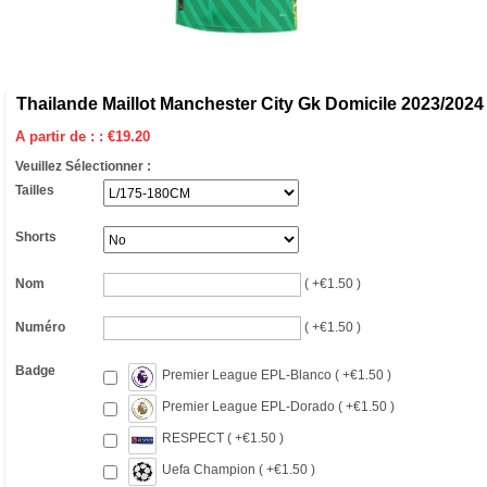
Thailande Maillot Manchester City Gk Domicile 2023/2024
A partir de : :
€
19.20
Veuillez Sélectionner :
Tailles
Shorts
Nom
( +€1.50 )
Numéro
( +€1.50 )
Badge
Premier League EPL-Blanco ( +€1.50 )
Premier League EPL-Dorado ( +€1.50 )
RESPECT ( +€1.50 )
Uefa Champion ( +€1.50 )